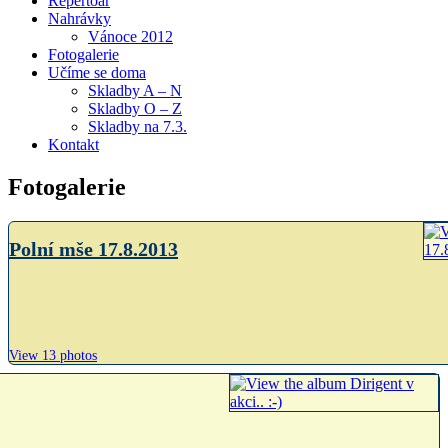
Repertoár
Nahrávky
Vánoce 2012
Fotogalerie
Učíme se doma
Skladby A – N
Skladby O – Z
Skladby na 7.3.
Kontakt
Fotogalerie
Polní mše 17.8.2013
View 13 photos