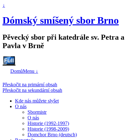
↓
Dómský smíšený sbor Brno
Pěvecký sbor při katedrále sv. Petra a
Pavla v Brně
Domů
Menu ↓
Přeskočit na primární obsah
Přeskočit na sekundární obsah
Kde nás můžete slyšet
O nás
Sbormistr
O nás
Historie (1992-1997)
Historie (1998-2009)
Domchor Brno (deutsch)