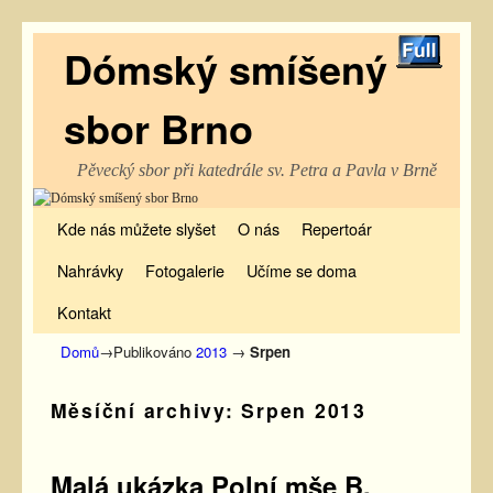
Dómský smíšený
sbor Brno
Pěvecký sbor při katedrále sv. Petra a Pavla v Brně
Kde nás můžete slyšet
Přeskočit na primární obsah
Přeskočit na sekundární obsah
O nás
Repertoár
Nahrávky
Fotogalerie
Učíme se doma
Kontakt
Domů
→Publikováno
2013
→
Srpen
Měsíční archivy:
Srpen 2013
Malá ukázka Polní mše B.