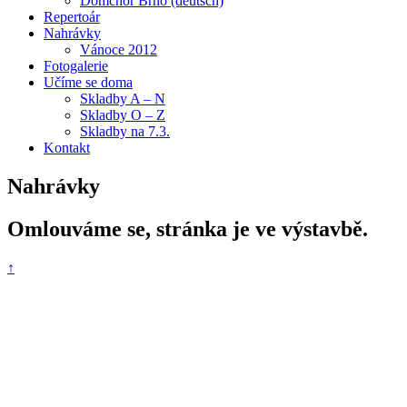
Domchor Brno (deutsch)
Repertoár
Nahrávky
Vánoce 2012
Fotogalerie
Učíme se doma
Skladby A – N
Skladby O – Z
Skladby na 7.3.
Kontakt
Nahrávky
Omlouváme se, stránka je ve výstavbě.
↑