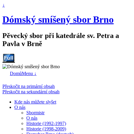
↓
Dómský smíšený sbor Brno
Pěvecký sbor při katedrále sv. Petra a
Pavla v Brně
Domů
Menu ↓
Přeskočit na primární obsah
Přeskočit na sekundární obsah
Kde nás můžete slyšet
O nás
Sbormistr
O nás
Historie (1992-1997)
Historie (1998-2009)