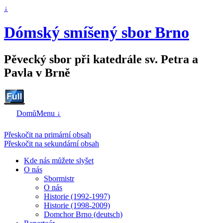
↓
Dómský smíšený sbor Brno
Pěvecký sbor při katedrále sv. Petra a
Pavla v Brně
Domů
Menu ↓
Přeskočit na primární obsah
Přeskočit na sekundární obsah
Kde nás můžete slyšet
O nás
Sbormistr
O nás
Historie (1992-1997)
Historie (1998-2009)
Domchor Brno (deutsch)