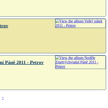
trov
í Páně 2011 - Petrov
↑