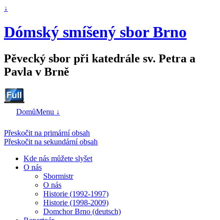
↓
Dómský smíšený sbor Brno
Pěvecký sbor při katedrále sv. Petra a
Pavla v Brně
Domů
Menu ↓
Přeskočit na primární obsah
Přeskočit na sekundární obsah
Kde nás můžete slyšet
O nás
Sbormistr
O nás
Historie (1992-1997)
Historie (1998-2009)
Domchor Brno (deutsch)